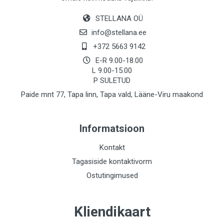
STELLANA OÜ
info@stellana.ee
+372 5663 9142
E-R 9.00-18.00
L 9.00-15.00
P SULETUD
Paide mnt 77, Tapa linn, Tapa vald, Lääne-Viru maakond
Informatsioon
Kontakt
Tagasiside kontaktivorm
Ostutingimused
Kliendikaart