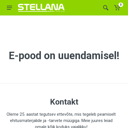
0
E-pood on uuendamisel!
Kontakt
Oleme 25. aastat tegutsev ettevõte, mis tegeleb peamiselt
ehitusmaterjalide ja -tarvete müügiga. Meie juures leiad
omale kõik koduks vajalikku!