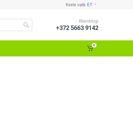
Keele valik:
ET
Klienditugi
+372 5663 9142
0