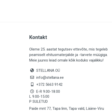
PLAADID (63)
ELEKTER (765)
KATUS (13)
SAEMATERJALID (8)
Kontakt
LIISTUD (183)
KIVID (31)
Oleme 25. aastat tegutsev ettevõte, mis tegeleb
peamiselt ehitusmaterjalide ja -tarvete müügiga.
KATTED (132)
Meie juures leiad omale kõik koduks vajalikku!
AIATARBED (648)
STELLANA OÜ
MAALRITARBED (1025)
info@stellana.ee
SOOJUSTUS (16)
+372 5663 9142
E-R 9.00-18.00
KEEMIA (220)
L 9.00-15.00
P SULETUD
TÖÖRIIDED (117)
Paide mnt 77, Tapa linn, Tapa vald, Lääne-Viru
SAUN (8)