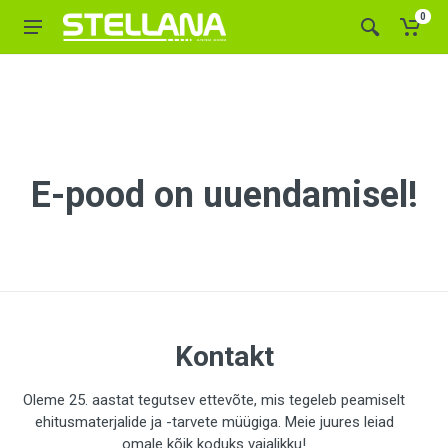
0
E-pood on uuendamisel!
Kontakt
Oleme 25. aastat tegutsev ettevõte, mis tegeleb peamiselt
ehitusmaterjalide ja -tarvete müügiga. Meie juures leiad
omale kõik koduks vajalikku!