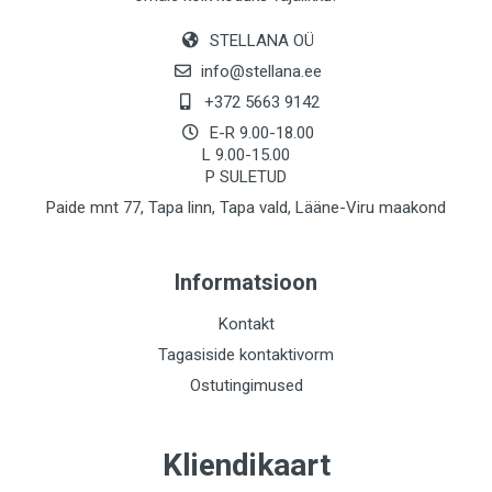
STELLANA OÜ
info@stellana.ee
+372 5663 9142
E-R 9.00-18.00
L 9.00-15.00
P SULETUD
Paide mnt 77, Tapa linn, Tapa vald, Lääne-Viru maakond
Informatsioon
Kontakt
Tagasiside kontaktivorm
Ostutingimused
Kliendikaart