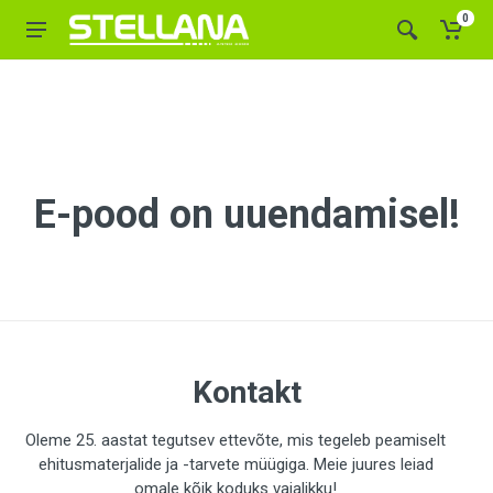
0
E-pood on uuendamisel!
Kontakt
Oleme 25. aastat tegutsev ettevõte, mis tegeleb peamiselt
ehitusmaterjalide ja -tarvete müügiga. Meie juures leiad
omale kõik koduks vajalikku!