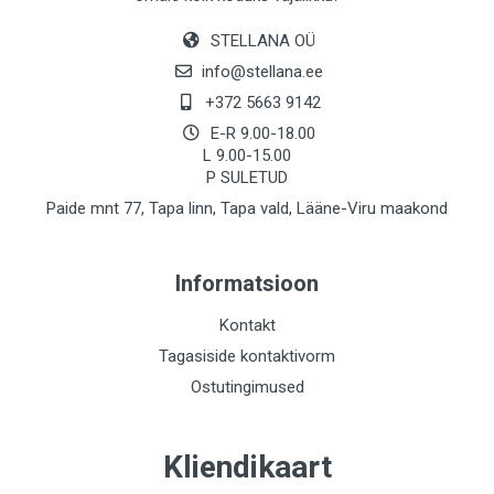
STELLANA OÜ
info@stellana.ee
+372 5663 9142
E-R 9.00-18.00
L 9.00-15.00
P SULETUD
Paide mnt 77, Tapa linn, Tapa vald, Lääne-Viru maakond
Informatsioon
Kontakt
Tagasiside kontaktivorm
Ostutingimused
Kliendikaart