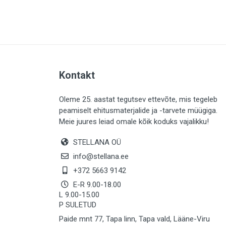
PLAADID (63)
ELEKTER (765)
KATUS (13)
SAEMATERJALID (8)
Kontakt
LIISTUD (183)
KIVID (31)
Oleme 25. aastat tegutsev ettevõte, mis tegeleb
peamiselt ehitusmaterjalide ja -tarvete müügiga.
KATTED (132)
Meie juures leiad omale kõik koduks vajalikku!
AIATARBED (646)
STELLANA OÜ
MAALRITARBED (1024)
info@stellana.ee
SOOJUSTUS (16)
+372 5663 9142
E-R 9.00-18.00
KEEMIA (220)
L 9.00-15.00
P SULETUD
TÖÖRIIDED (117)
Paide mnt 77, Tapa linn, Tapa vald, Lääne-Viru
SAUN (8)