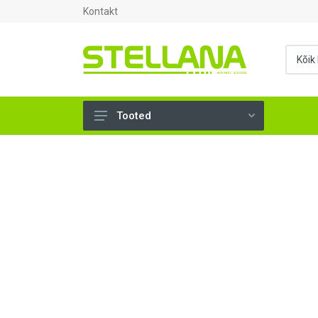
Kontakt
Tooted
UKSED, AKNAD (294)
AHJUTARBED (165)
KINNITUSVAHENDID (276)
TÖÖRIISTAD (897)
SANTEHNIKA (1499)
VENTILATSIOON (209)
KARKASS (58)