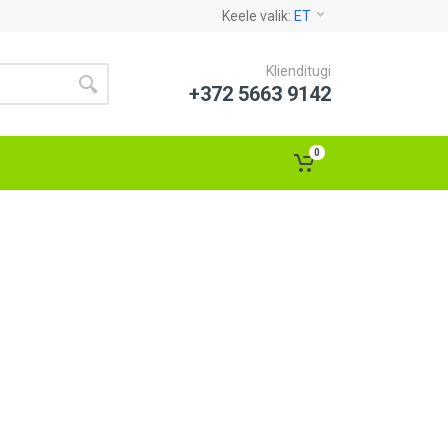
Keele valik:
ET
Klienditugi
+372 5663 9142
0