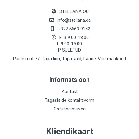
STELLANA OÜ
info@stellana.ee
+372 5663 9142
E-R 9.00-18.00
L 9.00-15.00
P SULETUD
Paide mnt 77, Tapa linn, Tapa vald, Lääne-Viru maakond
Informatsioon
Kontakt
Tagasiside kontaktivorm
Ostutingimused
Kliendikaart