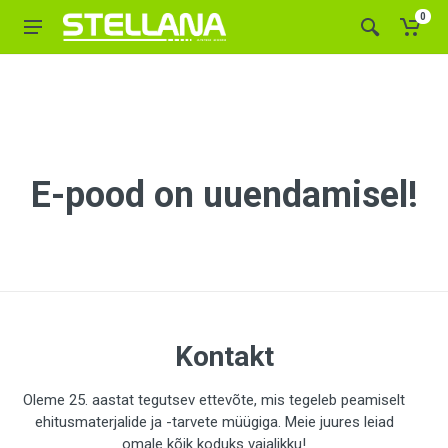
0
E-pood on uuendamisel!
Kontakt
Oleme 25. aastat tegutsev ettevõte, mis tegeleb peamiselt
ehitusmaterjalide ja -tarvete müügiga. Meie juures leiad
omale kõik koduks vajalikku!