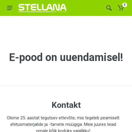
0
E-pood on uuendamisel!
Kontakt
Oleme 25. aastat tegutsev ettevõte, mis tegeleb peamiselt
ehitusmaterjalide ja -tarvete müügiga. Meie juures leiad
omale kõik koduks vajalikku!