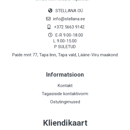
STELLANA OÜ
info@stellana.ee
+372 5663 9142
E-R 9.00-18.00
L 9.00-15.00
P SULETUD
Paide mnt 77, Tapa linn, Tapa vald, Lääne-Viru maakond
Informatsioon
Kontakt
Tagasiside kontaktivorm
Ostutingimused
Kliendikaart