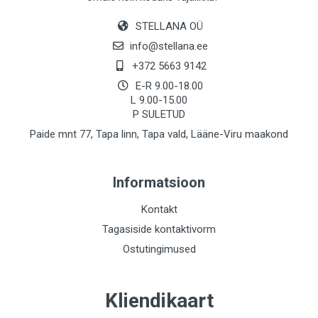
STELLANA OÜ
info@stellana.ee
+372 5663 9142
E-R 9.00-18.00
L 9.00-15.00
P SULETUD
Paide mnt 77, Tapa linn, Tapa vald, Lääne-Viru maakond
Informatsioon
Kontakt
Tagasiside kontaktivorm
Ostutingimused
Kliendikaart