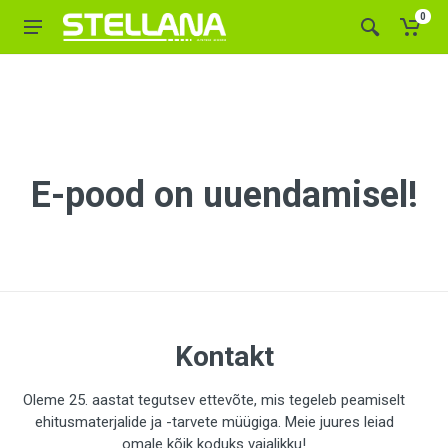
0
E-pood on uuendamisel!
Kontakt
Oleme 25. aastat tegutsev ettevõte, mis tegeleb peamiselt
ehitusmaterjalide ja -tarvete müügiga. Meie juures leiad
omale kõik koduks vajalikku!