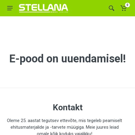
0
E-pood on uuendamisel!
Kontakt
Oleme 25. aastat tegutsev ettevõte, mis tegeleb peamiselt
ehitusmaterjalide ja -tarvete müügiga. Meie juures leiad
omale kõik koduks vajalikku!