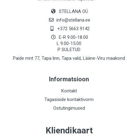
STELLANA OÜ
info@stellana.ee
+372 5663 9142
E-R 9.00-18.00
L 9.00-15.00
P SULETUD
Paide mnt 77, Tapa linn, Tapa vald, Lääne-Viru maakond
Informatsioon
Kontakt
Tagasiside kontaktivorm
Ostutingimused
Kliendikaart