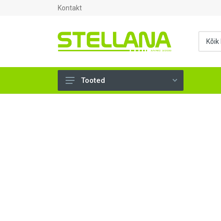
Kontakt
Tooted
UKSED, AKNAD (295)
AHJUTARBED (165)
KINNITUSVAHENDID (276)
TÖÖRIISTAD (906)
SANTEHNIKA (1503)
VENTILATSIOON (209)
KARKASS (57)