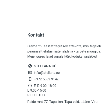
PLAADID (64)
ELEKTER (763)
KATUS (13)
SAEMATERJALID (8)
Kontakt
LIISTUD (183)
KIVID (31)
Oleme 25. aastat tegutsev ettevõte, mis tegeleb
peamiselt ehitusmaterjalide ja -tarvete müügiga.
KATTED (133)
Meie juures leiad omale kõik koduks vajalikku!
AIATARBED (647)
STELLANA OÜ
MAALRITARBED (1029)
info@stellana.ee
SOOJUSTUS (15)
+372 5663 9142
E-R 9.00-18.00
KEEMIA (222)
L 9.00-15.00
P SULETUD
TÖÖRIIDED (117)
Paide mnt 77, Tapa linn, Tapa vald, Lääne-Viru
SAUN (8)