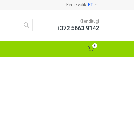
Keele valik:
ET
Klienditugi
+372 5663 9142
0