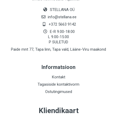
STELLANA OÜ
info@stellana.ee
+372 5663 9142
E-R 9.00-18.00
L 9.00-15.00
P SULETUD
Paide mnt 77, Tapa linn, Tapa vald, Lääne-Viru maakond
Informatsioon
Kontakt
Tagasiside kontaktivorm
Ostutingimused
Kliendikaart