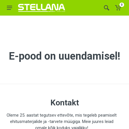
0
E-pood on uuendamisel!
Kontakt
Oleme 25. aastat tegutsev ettevõte, mis tegeleb peamiselt
ehitusmaterjalide ja -tarvete müügiga. Meie juures leiad
omale kõik koduks vajalikku!