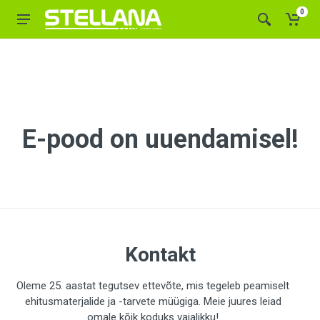
0
E-pood on uuendamisel!
Kontakt
Oleme 25. aastat tegutsev ettevõte, mis tegeleb peamiselt
ehitusmaterjalide ja -tarvete müügiga. Meie juures leiad
omale kõik koduks vajalikku!