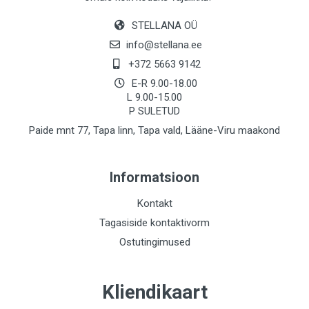
STELLANA OÜ
info@stellana.ee
+372 5663 9142
E-R 9.00-18.00
L 9.00-15.00
P SULETUD
Paide mnt 77, Tapa linn, Tapa vald, Lääne-Viru maakond
Informatsioon
Kontakt
Tagasiside kontaktivorm
Ostutingimused
Kliendikaart