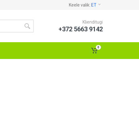
Keele valik:
ET
Klienditugi
+372 5663 9142
0