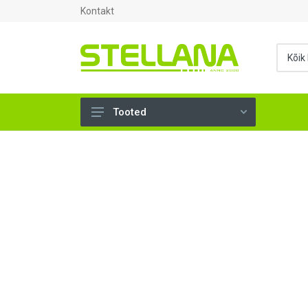
Kontakt
Tooted
UKSED, AKNAD (296)
AHJUTARBED (165)
KINNITUSVAHENDID (276)
TÖÖRIISTAD (904)
SANTEHNIKA (1503)
VENTILATSIOON (209)
KARKASS (58)