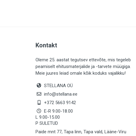
PLAADID (63)
ELEKTER (765)
KATUS (13)
SAEMATERJALID (8)
Kontakt
LIISTUD (183)
KIVID (31)
Oleme 25. aastat tegutsev ettevõte, mis tegeleb
peamiselt ehitusmaterjalide ja -tarvete müügiga.
KATTED (132)
Meie juures leiad omale kõik koduks vajalikku!
AIATARBED (648)
STELLANA OÜ
MAALRITARBED (1027)
info@stellana.ee
SOOJUSTUS (16)
+372 5663 9142
E-R 9.00-18.00
KEEMIA (220)
L 9.00-15.00
P SULETUD
TÖÖRIIDED (117)
Paide mnt 77, Tapa linn, Tapa vald, Lääne-Viru
SAUN (8)