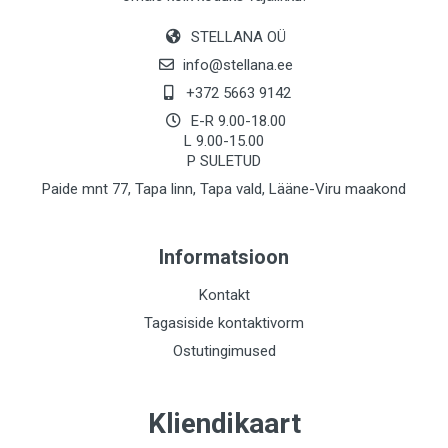
STELLANA OÜ
info@stellana.ee
+372 5663 9142
E-R 9.00-18.00
L 9.00-15.00
P SULETUD
Paide mnt 77, Tapa linn, Tapa vald, Lääne-Viru maakond
Informatsioon
Kontakt
Tagasiside kontaktivorm
Ostutingimused
Kliendikaart