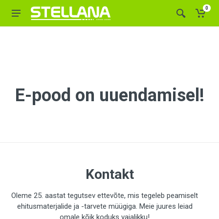
0
E-pood on uuendamisel!
Kontakt
Oleme 25. aastat tegutsev ettevõte, mis tegeleb peamiselt
ehitusmaterjalide ja -tarvete müügiga. Meie juures leiad
omale kõik koduks vajalikku!