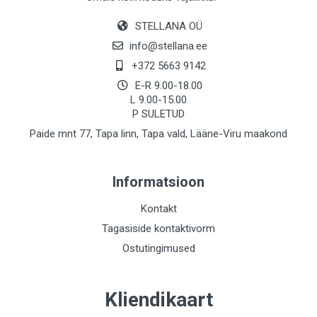
STELLANA OÜ
info@stellana.ee
+372 5663 9142
E-R 9.00-18.00
L 9.00-15.00
P SULETUD
Paide mnt 77, Tapa linn, Tapa vald, Lääne-Viru maakond
Informatsioon
Kontakt
Tagasiside kontaktivorm
Ostutingimused
Kliendikaart