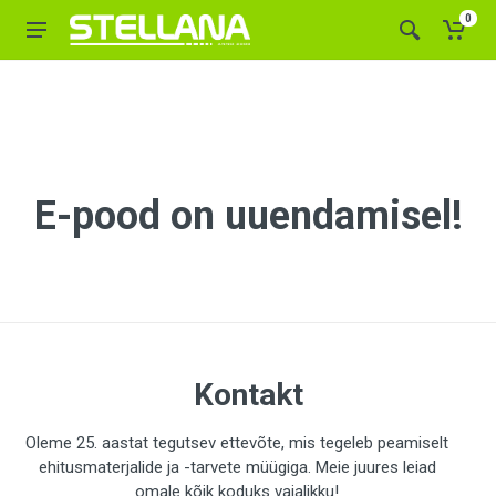
0
E-pood on uuendamisel!
Kontakt
Oleme 25. aastat tegutsev ettevõte, mis tegeleb peamiselt
ehitusmaterjalide ja -tarvete müügiga. Meie juures leiad
omale kõik koduks vajalikku!