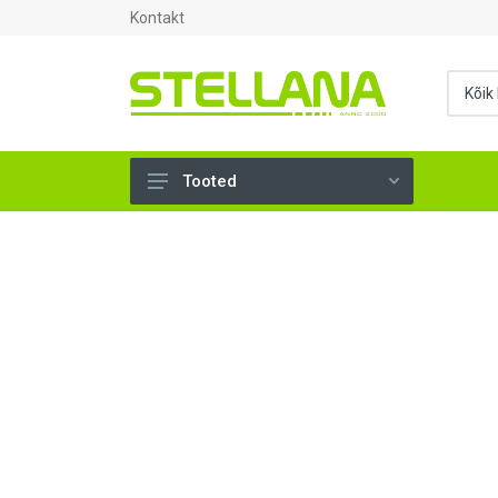
Kontakt
Tooted
UKSED, AKNAD (295)
AHJUTARBED (165)
KINNITUSVAHENDID (276)
TÖÖRIISTAD (906)
SANTEHNIKA (1503)
VENTILATSIOON (209)
KARKASS (57)