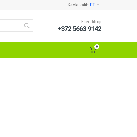
Keele valik:
ET
Klienditugi
+372 5663 9142
0