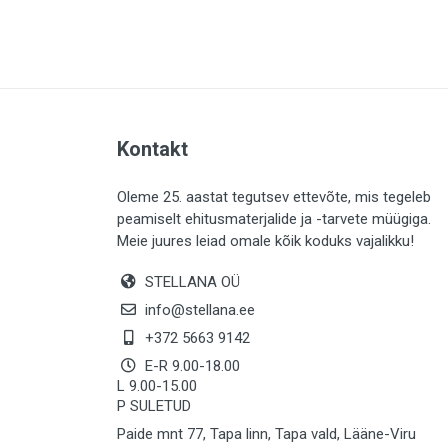
PLAADID (64)
ELEKTER (763)
KATUS (13)
SAEMATERJALID (8)
Kontakt
LIISTUD (183)
KIVID (31)
Oleme 25. aastat tegutsev ettevõte, mis tegeleb
peamiselt ehitusmaterjalide ja -tarvete müügiga.
KATTED (133)
Meie juures leiad omale kõik koduks vajalikku!
AIATARBED (647)
STELLANA OÜ
MAALRITARBED (1029)
info@stellana.ee
SOOJUSTUS (15)
+372 5663 9142
E-R 9.00-18.00
KEEMIA (222)
L 9.00-15.00
P SULETUD
TÖÖRIIDED (117)
Paide mnt 77, Tapa linn, Tapa vald, Lääne-Viru
SAUN (8)