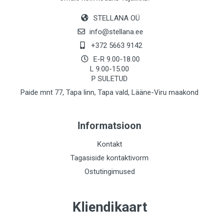
STELLANA OÜ
info@stellana.ee
+372 5663 9142
E-R 9.00-18.00
L 9.00-15.00
P SULETUD
Paide mnt 77, Tapa linn, Tapa vald, Lääne-Viru maakond
Informatsioon
Kontakt
Tagasiside kontaktivorm
Ostutingimused
Kliendikaart