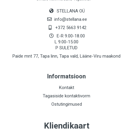
STELLANA OÜ
info@stellana.ee
+372 5663 9142
E-R 9.00-18.00
L 9.00-15.00
P SULETUD
Paide mnt 77, Tapa linn, Tapa vald, Lääne-Viru maakond
Informatsioon
Kontakt
Tagasiside kontaktivorm
Ostutingimused
Kliendikaart