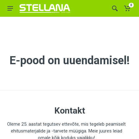
0
E-pood on uuendamisel!
Kontakt
Oleme 25. aastat tegutsev ettevõte, mis tegeleb peamiselt
ehitusmaterjalide ja -tarvete müügiga. Meie juures leiad
omale kõik koduks vajalikku!