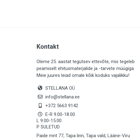
PLAADID (64)
ELEKTER (763)
KATUS (13)
SAEMATERJALID (8)
Kontakt
LIISTUD (183)
KIVID (31)
Oleme 25. aastat tegutsev ettevõte, mis tegeleb
peamiselt ehitusmaterjalide ja -tarvete müügiga.
KATTED (133)
Meie juures leiad omale kõik koduks vajalikku!
AIATARBED (647)
STELLANA OÜ
MAALRITARBED (1029)
info@stellana.ee
SOOJUSTUS (15)
+372 5663 9142
E-R 9.00-18.00
KEEMIA (222)
L 9.00-15.00
P SULETUD
TÖÖRIIDED (117)
Paide mnt 77, Tapa linn, Tapa vald, Lääne-Viru
SAUN (8)