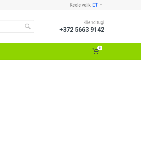
Keele valik:
ET
Klienditugi
+372 5663 9142
0