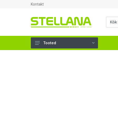
Kontakt
Tooted
UKSED, AKNAD (295)
AHJUTARBED (165)
KINNITUSVAHENDID (276)
TÖÖRIISTAD (906)
SANTEHNIKA (1503)
VENTILATSIOON (209)
KARKASS (57)