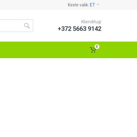
Keele valik:
ET
Klienditugi
+372 5663 9142
0