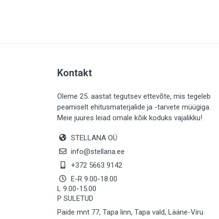
PLAADID (64)
ELEKTER (763)
KATUS (13)
SAEMATERJALID (8)
Kontakt
LIISTUD (183)
KIVID (31)
Oleme 25. aastat tegutsev ettevõte, mis tegeleb
peamiselt ehitusmaterjalide ja -tarvete müügiga.
KATTED (133)
Meie juures leiad omale kõik koduks vajalikku!
AIATARBED (647)
STELLANA OÜ
MAALRITARBED (1029)
info@stellana.ee
SOOJUSTUS (15)
+372 5663 9142
E-R 9.00-18.00
KEEMIA (222)
L 9.00-15.00
P SULETUD
TÖÖRIIDED (117)
Paide mnt 77, Tapa linn, Tapa vald, Lääne-Viru
SAUN (8)