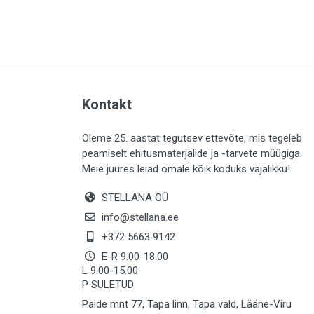
PLAADID (63)
ELEKTER (765)
KATUS (13)
SAEMATERJALID (8)
Kontakt
LIISTUD (183)
KIVID (31)
Oleme 25. aastat tegutsev ettevõte, mis tegeleb
peamiselt ehitusmaterjalide ja -tarvete müügiga.
KATTED (132)
Meie juures leiad omale kõik koduks vajalikku!
AIATARBED (648)
STELLANA OÜ
MAALRITARBED (1025)
info@stellana.ee
SOOJUSTUS (16)
+372 5663 9142
E-R 9.00-18.00
KEEMIA (220)
L 9.00-15.00
P SULETUD
TÖÖRIIDED (117)
Paide mnt 77, Tapa linn, Tapa vald, Lääne-Viru
SAUN (8)