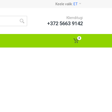
Keele valik:
ET
Klienditugi
+372 5663 9142
0