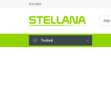
Kontakt
Tooted
UKSED, AKNAD (296)
AHJUTARBED (165)
KINNITUSVAHENDID (276)
TÖÖRIISTAD (904)
SANTEHNIKA (1502)
VENTILATSIOON (209)
KARKASS (58)