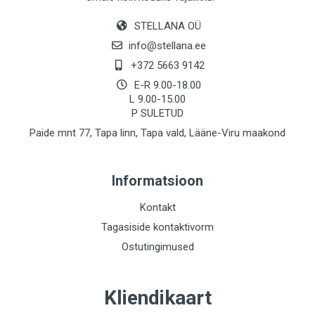
STELLANA OÜ
info@stellana.ee
+372 5663 9142
E-R 9.00-18.00
L 9.00-15.00
P SULETUD
Paide mnt 77, Tapa linn, Tapa vald, Lääne-Viru maakond
Informatsioon
Kontakt
Tagasiside kontaktivorm
Ostutingimused
Kliendikaart