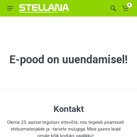
0
E-pood on uuendamisel!
Kontakt
Oleme 25. aastat tegutsev ettevõte, mis tegeleb peamiselt
ehitusmaterjalide ja -tarvete müügiga. Meie juures leiad
omale kõik koduks vajalikku!