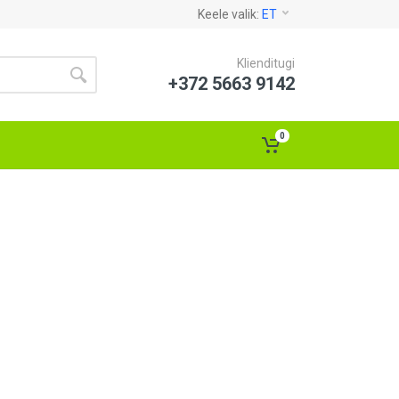
Keele valik:
ET
Klienditugi
+372 5663 9142
0