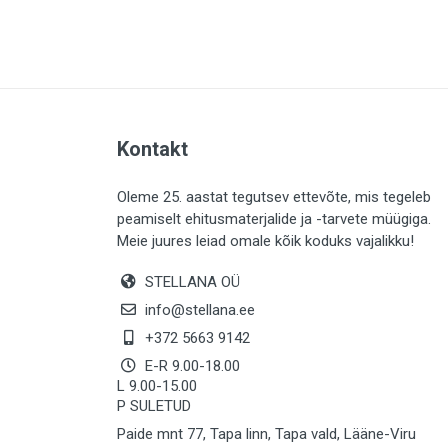
PLAADID (64)
ELEKTER (763)
KATUS (13)
SAEMATERJALID (8)
Kontakt
LIISTUD (183)
KIVID (31)
Oleme 25. aastat tegutsev ettevõte, mis tegeleb
peamiselt ehitusmaterjalide ja -tarvete müügiga.
KATTED (133)
Meie juures leiad omale kõik koduks vajalikku!
AIATARBED (647)
STELLANA OÜ
MAALRITARBED (1029)
info@stellana.ee
SOOJUSTUS (15)
+372 5663 9142
E-R 9.00-18.00
KEEMIA (222)
L 9.00-15.00
P SULETUD
TÖÖRIIDED (117)
Paide mnt 77, Tapa linn, Tapa vald, Lääne-Viru
SAUN (8)