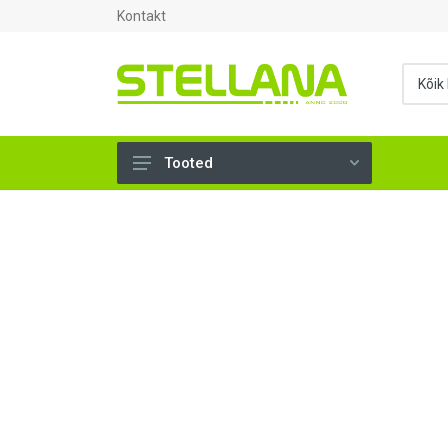
Kontakt
Tooted
UKSED, AKNAD (295)
AHJUTARBED (165)
KINNITUSVAHENDID (276)
TÖÖRIISTAD (906)
SANTEHNIKA (1503)
VENTILATSIOON (209)
KARKASS (57)