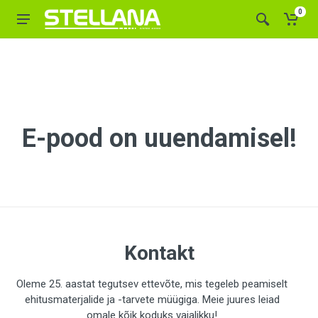
0
E-pood on uuendamisel!
Kontakt
Oleme 25. aastat tegutsev ettevõte, mis tegeleb peamiselt
ehitusmaterjalide ja -tarvete müügiga. Meie juures leiad
omale kõik koduks vajalikku!