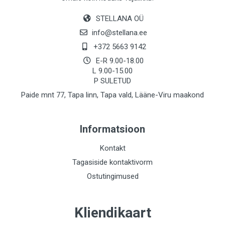
STELLANA OÜ
info@stellana.ee
+372 5663 9142
E-R 9.00-18.00
L 9.00-15.00
P SULETUD
Paide mnt 77, Tapa linn, Tapa vald, Lääne-Viru maakond
Informatsioon
Kontakt
Tagasiside kontaktivorm
Ostutingimused
Kliendikaart