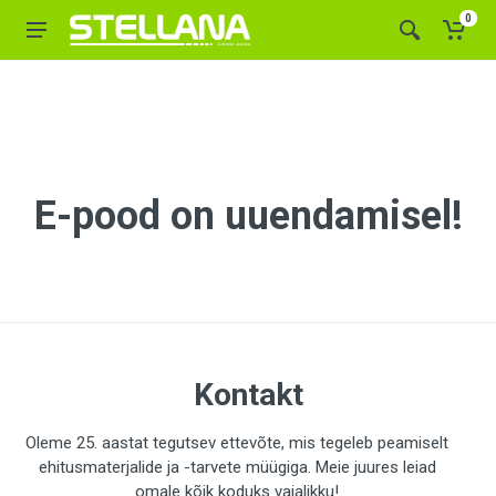
0
E-pood on uuendamisel!
Kontakt
Oleme 25. aastat tegutsev ettevõte, mis tegeleb peamiselt
ehitusmaterjalide ja -tarvete müügiga. Meie juures leiad
omale kõik koduks vajalikku!