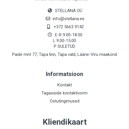
STELLANA OÜ
info@stellana.ee
+372 5663 9142
E-R 9.00-18.00
L 9.00-15.00
P SULETUD
Paide mnt 77, Tapa linn, Tapa vald, Lääne-Viru maakond
Informatsioon
Kontakt
Tagasiside kontaktivorm
Ostutingimused
Kliendikaart