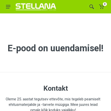
0
E-pood on uuendamisel!
Kontakt
Oleme 25. aastat tegutsev ettevõte, mis tegeleb peamiselt
ehitusmaterjalide ja -tarvete müügiga. Meie juures leiad
omale kõik koduks vajalikku!