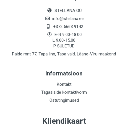
STELLANA OÜ
info@stellana.ee
+372 5663 9142
E-R 9.00-18.00
L 9.00-15.00
P SULETUD
Paide mnt 77, Tapa linn, Tapa vald, Lääne-Viru maakond
Informatsioon
Kontakt
Tagasiside kontaktivorm
Ostutingimused
Kliendikaart