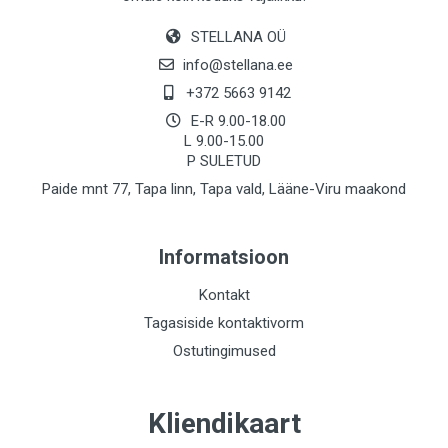
STELLANA OÜ
info@stellana.ee
+372 5663 9142
E-R 9.00-18.00
L 9.00-15.00
P SULETUD
Paide mnt 77, Tapa linn, Tapa vald, Lääne-Viru maakond
Informatsioon
Kontakt
Tagasiside kontaktivorm
Ostutingimused
Kliendikaart