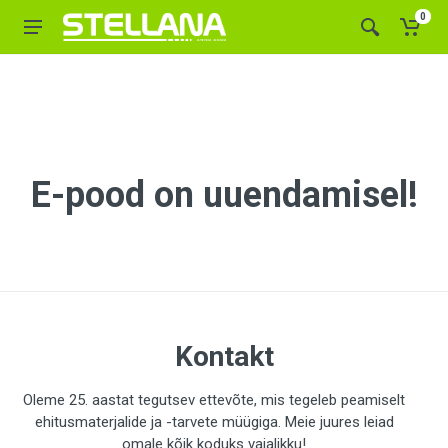
0
E-pood on uuendamisel!
Kontakt
Oleme 25. aastat tegutsev ettevõte, mis tegeleb peamiselt
ehitusmaterjalide ja -tarvete müügiga. Meie juures leiad
omale kõik koduks vajalikku!