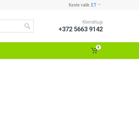
Keele valik:
ET
Klienditugi
+372 5663 9142
0