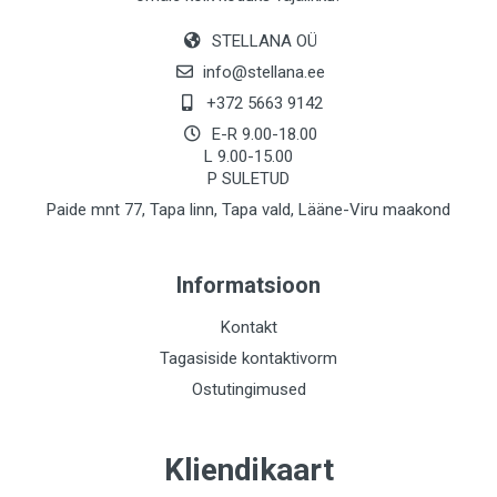
STELLANA OÜ
info@stellana.ee
+372 5663 9142
E-R 9.00-18.00
L 9.00-15.00
P SULETUD
Paide mnt 77, Tapa linn, Tapa vald, Lääne-Viru maakond
Informatsioon
Kontakt
Tagasiside kontaktivorm
Ostutingimused
Kliendikaart