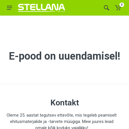
0
E-pood on uuendamisel!
Kontakt
Oleme 25. aastat tegutsev ettevõte, mis tegeleb peamiselt
ehitusmaterjalide ja -tarvete müügiga. Meie juures leiad
omale kõik koduks vajalikku!