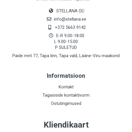
STELLANA OÜ
info@stellana.ee
+372 5663 9142
E-R 9.00-18.00
L 9.00-15.00
P SULETUD
Paide mnt 77, Tapa linn, Tapa vald, Lääne-Viru maakond
Informatsioon
Kontakt
Tagasiside kontaktivorm
Ostutingimused
Kliendikaart