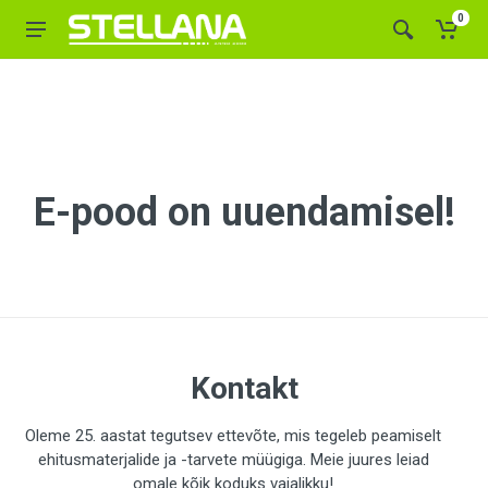
0
E-pood on uuendamisel!
Kontakt
Oleme 25. aastat tegutsev ettevõte, mis tegeleb peamiselt
ehitusmaterjalide ja -tarvete müügiga. Meie juures leiad
omale kõik koduks vajalikku!