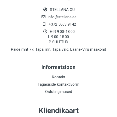
STELLANA OÜ
info@stellana.ee
+372 5663 9142
E-R 9.00-18.00
L 9.00-15.00
P SULETUD
Paide mnt 77, Tapa linn, Tapa vald, Lääne-Viru maakond
Informatsioon
Kontakt
Tagasiside kontaktivorm
Ostutingimused
Kliendikaart