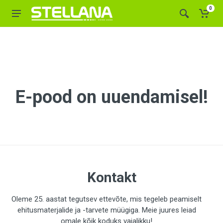
0
E-pood on uuendamisel!
Kontakt
Oleme 25. aastat tegutsev ettevõte, mis tegeleb peamiselt
ehitusmaterjalide ja -tarvete müügiga. Meie juures leiad
omale kõik koduks vajalikku!