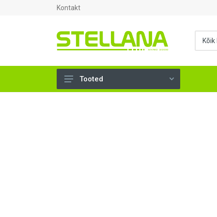
Kontakt
Tooted
UKSED, AKNAD (296)
AHJUTARBED (165)
KINNITUSVAHENDID (276)
TÖÖRIISTAD (904)
SANTEHNIKA (1503)
VENTILATSIOON (209)
KARKASS (58)