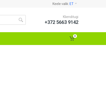
Keele valik:
ET
Klienditugi
+372 5663 9142
0