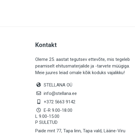
PLAADID (63)
ELEKTER (765)
KATUS (13)
SAEMATERJALID (8)
Kontakt
LIISTUD (183)
KIVID (31)
Oleme 25. aastat tegutsev ettevõte, mis tegeleb
peamiselt ehitusmaterjalide ja -tarvete müügiga.
KATTED (132)
Meie juures leiad omale kõik koduks vajalikku!
AIATARBED (648)
STELLANA OÜ
MAALRITARBED (1027)
info@stellana.ee
SOOJUSTUS (16)
+372 5663 9142
E-R 9.00-18.00
KEEMIA (220)
L 9.00-15.00
P SULETUD
TÖÖRIIDED (117)
Paide mnt 77, Tapa linn, Tapa vald, Lääne-Viru
SAUN (8)