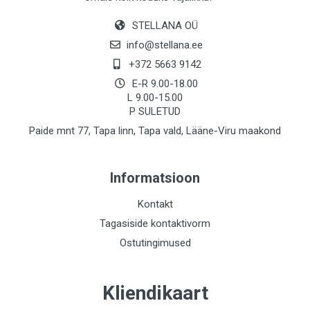
STELLANA OÜ
info@stellana.ee
+372 5663 9142
E-R 9.00-18.00
L 9.00-15.00
P SULETUD
Paide mnt 77, Tapa linn, Tapa vald, Lääne-Viru maakond
Informatsioon
Kontakt
Tagasiside kontaktivorm
Ostutingimused
Kliendikaart