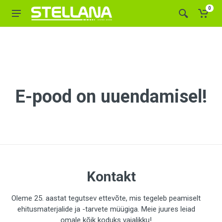
0
E-pood on uuendamisel!
Kontakt
Oleme 25. aastat tegutsev ettevõte, mis tegeleb peamiselt
ehitusmaterjalide ja -tarvete müügiga. Meie juures leiad
omale kõik koduks vajalikku!