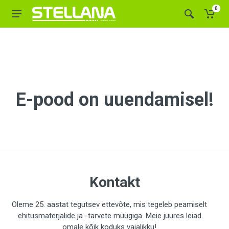
0
E-pood on uuendamisel!
Kontakt
Oleme 25. aastat tegutsev ettevõte, mis tegeleb peamiselt
ehitusmaterjalide ja -tarvete müügiga. Meie juures leiad
omale kõik koduks vajalikku!