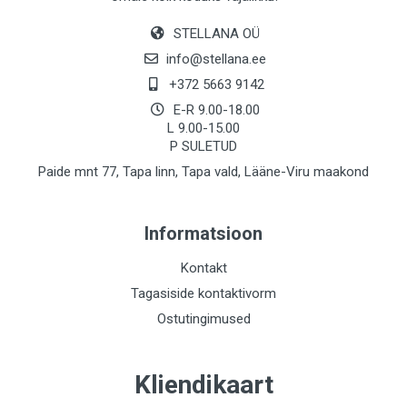
STELLANA OÜ
info@stellana.ee
+372 5663 9142
E-R 9.00-18.00
L 9.00-15.00
P SULETUD
Paide mnt 77, Tapa linn, Tapa vald, Lääne-Viru maakond
Informatsioon
Kontakt
Tagasiside kontaktivorm
Ostutingimused
Kliendikaart