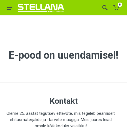
0
E-pood on uuendamisel!
Kontakt
Oleme 25. aastat tegutsev ettevõte, mis tegeleb peamiselt
ehitusmaterjalide ja -tarvete müügiga. Meie juures leiad
omale kõik koduks vajalikku!