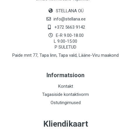
STELLANA OÜ
info@stellana.ee
+372 5663 9142
E-R 9.00-18.00
L 9.00-15.00
P SULETUD
Paide mnt 77, Tapa linn, Tapa vald, Lääne-Viru maakond
Informatsioon
Kontakt
Tagasiside kontaktivorm
Ostutingimused
Kliendikaart