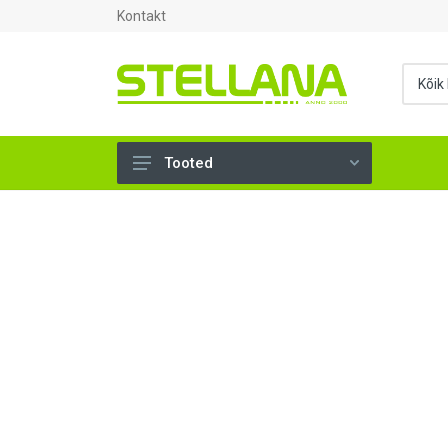
Kontakt
Tooted
UKSED, AKNAD (295)
AHJUTARBED (165)
KINNITUSVAHENDID (276)
TÖÖRIISTAD (906)
SANTEHNIKA (1503)
VENTILATSIOON (209)
KARKASS (57)