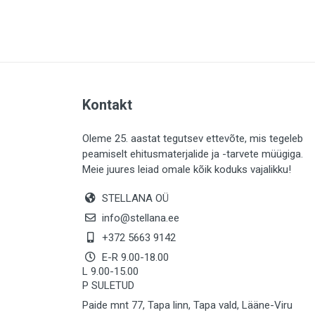
PLAADID (64)
ELEKTER (763)
KATUS (13)
SAEMATERJALID (8)
Kontakt
LIISTUD (183)
KIVID (31)
Oleme 25. aastat tegutsev ettevõte, mis tegeleb
peamiselt ehitusmaterjalide ja -tarvete müügiga.
KATTED (133)
Meie juures leiad omale kõik koduks vajalikku!
AIATARBED (647)
STELLANA OÜ
MAALRITARBED (1029)
info@stellana.ee
SOOJUSTUS (15)
+372 5663 9142
E-R 9.00-18.00
KEEMIA (222)
L 9.00-15.00
P SULETUD
TÖÖRIIDED (117)
Paide mnt 77, Tapa linn, Tapa vald, Lääne-Viru
SAUN (8)