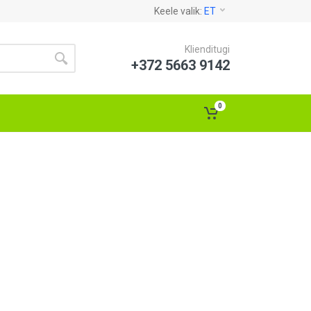
Keele valik:
ET
Klienditugi
+372 5663 9142
0