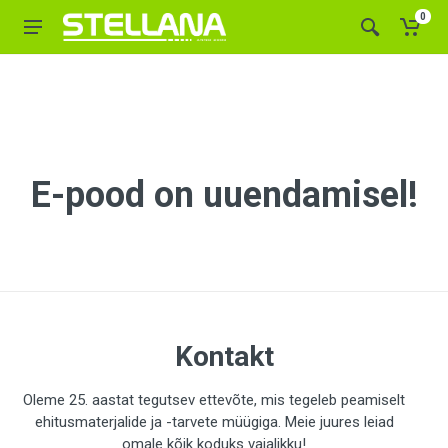
0
E-pood on uuendamisel!
Kontakt
Oleme 25. aastat tegutsev ettevõte, mis tegeleb peamiselt
ehitusmaterjalide ja -tarvete müügiga. Meie juures leiad
omale kõik koduks vajalikku!