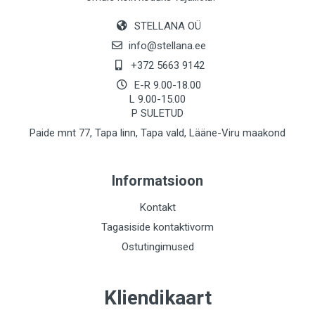
STELLANA OÜ
info@stellana.ee
+372 5663 9142
E-R 9.00-18.00
L 9.00-15.00
P SULETUD
Paide mnt 77, Tapa linn, Tapa vald, Lääne-Viru maakond
Informatsioon
Kontakt
Tagasiside kontaktivorm
Ostutingimused
Kliendikaart