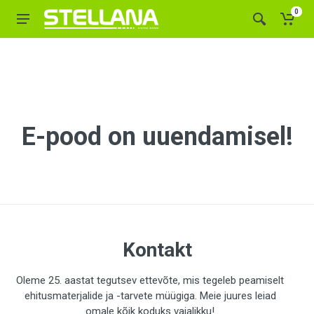
0
E-pood on uuendamisel!
Kontakt
Oleme 25. aastat tegutsev ettevõte, mis tegeleb peamiselt
ehitusmaterjalide ja -tarvete müügiga. Meie juures leiad
omale kõik koduks vajalikku!