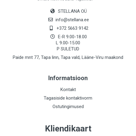
STELLANA OÜ
info@stellana.ee
+372 5663 9142
E-R 9.00-18.00
L 9.00-15.00
P SULETUD
Paide mnt 77, Tapa linn, Tapa vald, Lääne-Viru maakond
Informatsioon
Kontakt
Tagasiside kontaktivorm
Ostutingimused
Kliendikaart