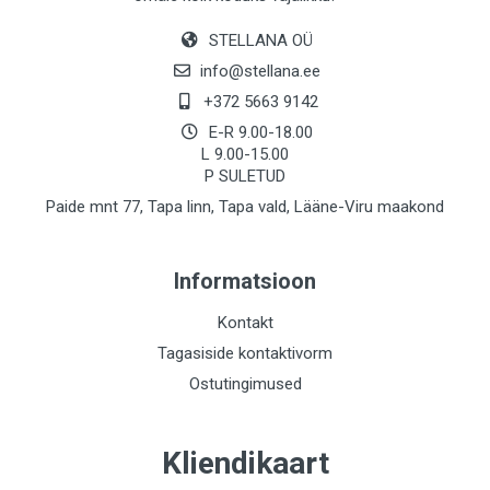
STELLANA OÜ
info@stellana.ee
+372 5663 9142
E-R 9.00-18.00
L 9.00-15.00
P SULETUD
Paide mnt 77, Tapa linn, Tapa vald, Lääne-Viru maakond
Informatsioon
Kontakt
Tagasiside kontaktivorm
Ostutingimused
Kliendikaart