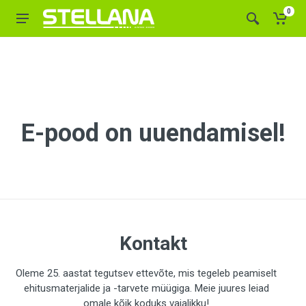
0
E-pood on uuendamisel!
Kontakt
Oleme 25. aastat tegutsev ettevõte, mis tegeleb peamiselt
ehitusmaterjalide ja -tarvete müügiga. Meie juures leiad
omale kõik koduks vajalikku!