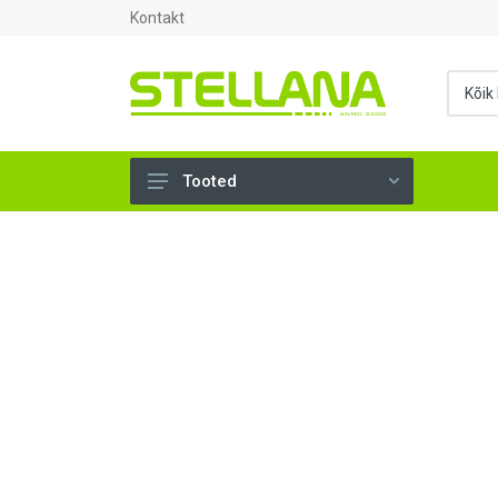
Kontakt
Tooted
UKSED, AKNAD (295)
AHJUTARBED (165)
KINNITUSVAHENDID (276)
TÖÖRIISTAD (902)
SANTEHNIKA (1503)
VENTILATSIOON (209)
KARKASS (57)