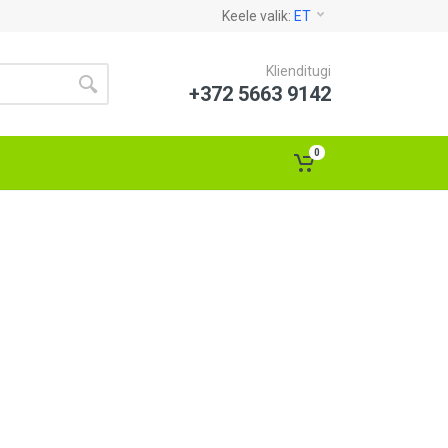
Keele valik:
ET
Klienditugi
+372 5663 9142
0