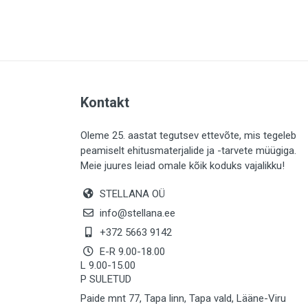
PLAADID (64)
ELEKTER (763)
KATUS (13)
SAEMATERJALID (8)
Kontakt
LIISTUD (183)
KIVID (31)
Oleme 25. aastat tegutsev ettevõte, mis tegeleb
peamiselt ehitusmaterjalide ja -tarvete müügiga.
KATTED (133)
Meie juures leiad omale kõik koduks vajalikku!
AIATARBED (647)
STELLANA OÜ
MAALRITARBED (1029)
info@stellana.ee
SOOJUSTUS (15)
+372 5663 9142
E-R 9.00-18.00
KEEMIA (222)
L 9.00-15.00
P SULETUD
TÖÖRIIDED (117)
Paide mnt 77, Tapa linn, Tapa vald, Lääne-Viru
SAUN (8)