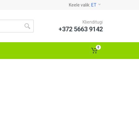
Keele valik:
ET
Klienditugi
+372 5663 9142
0