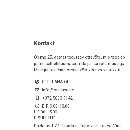
PLAADID (63)
ELEKTER (765)
KATUS (13)
SAEMATERJALID (8)
Kontakt
LIISTUD (183)
KIVID (31)
Oleme 25. aastat tegutsev ettevõte, mis tegeleb
peamiselt ehitusmaterjalide ja -tarvete müügiga.
KATTED (132)
Meie juures leiad omale kõik koduks vajalikku!
AIATARBED (648)
STELLANA OÜ
MAALRITARBED (1027)
info@stellana.ee
SOOJUSTUS (16)
+372 5663 9142
E-R 9.00-18.00
KEEMIA (220)
L 9.00-15.00
P SULETUD
TÖÖRIIDED (117)
Paide mnt 77, Tapa linn, Tapa vald, Lääne-Viru
SAUN (8)