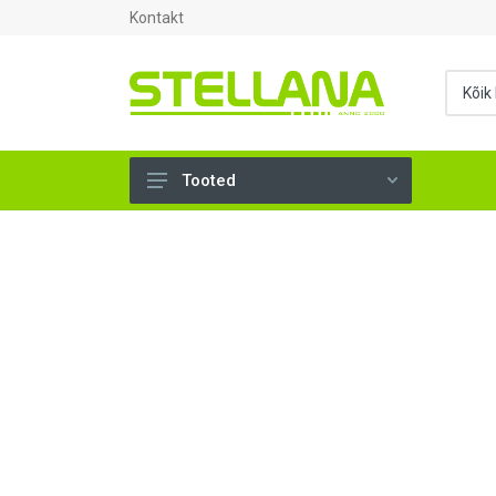
Kontakt
Tooted
UKSED, AKNAD (296)
AHJUTARBED (165)
KINNITUSVAHENDID (276)
TÖÖRIISTAD (904)
SANTEHNIKA (1503)
VENTILATSIOON (209)
KARKASS (58)