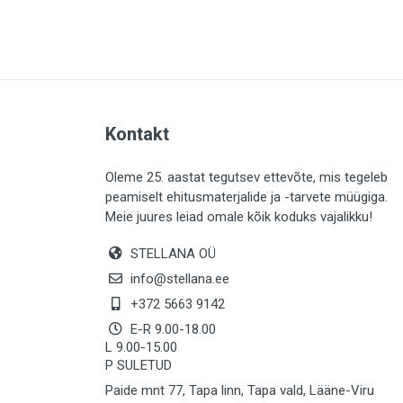
PLAADID (63)
ELEKTER (765)
KATUS (13)
SAEMATERJALID (8)
Kontakt
LIISTUD (183)
KIVID (31)
Oleme 25. aastat tegutsev ettevõte, mis tegeleb
peamiselt ehitusmaterjalide ja -tarvete müügiga.
KATTED (132)
Meie juures leiad omale kõik koduks vajalikku!
AIATARBED (646)
STELLANA OÜ
MAALRITARBED (1024)
info@stellana.ee
SOOJUSTUS (16)
+372 5663 9142
E-R 9.00-18.00
KEEMIA (220)
L 9.00-15.00
P SULETUD
TÖÖRIIDED (117)
Paide mnt 77, Tapa linn, Tapa vald, Lääne-Viru
SAUN (8)