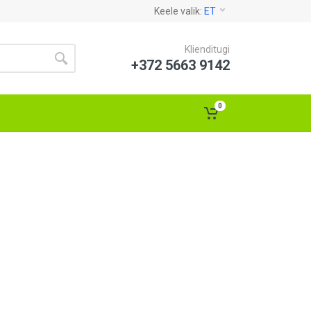
Keele valik:
ET
Klienditugi
+372 5663 9142
0