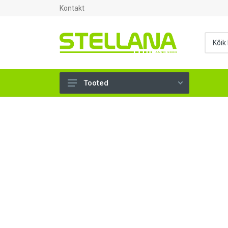
Kontakt
Tooted
UKSED, AKNAD (294)
AHJUTARBED (165)
KINNITUSVAHENDID (276)
TÖÖRIISTAD (897)
SANTEHNIKA (1499)
VENTILATSIOON (209)
KARKASS (58)