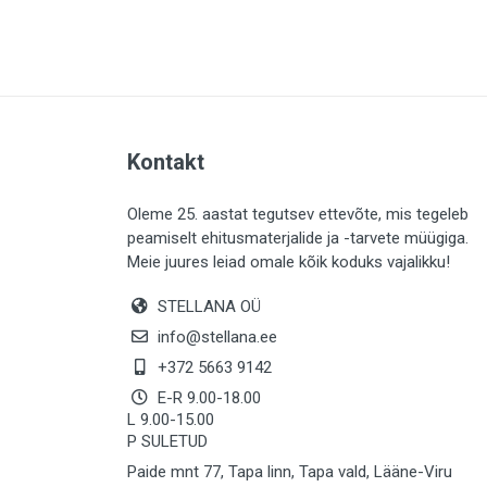
PLAADID (63)
ELEKTER (763)
KATUS (13)
SAEMATERJALID (8)
Kontakt
LIISTUD (183)
KIVID (31)
Oleme 25. aastat tegutsev ettevõte, mis tegeleb
peamiselt ehitusmaterjalide ja -tarvete müügiga.
KATTED (132)
Meie juures leiad omale kõik koduks vajalikku!
AIATARBED (647)
STELLANA OÜ
MAALRITARBED (1024)
info@stellana.ee
SOOJUSTUS (15)
+372 5663 9142
E-R 9.00-18.00
KEEMIA (220)
L 9.00-15.00
P SULETUD
TÖÖRIIDED (117)
Paide mnt 77, Tapa linn, Tapa vald, Lääne-Viru
SAUN (8)