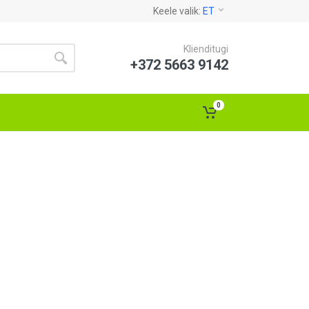
Keele valik:
ET
Klienditugi
+372 5663 9142
0