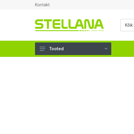
Kontakt
Tooted
UKSED, AKNAD (296)
AHJUTARBED (165)
KINNITUSVAHENDID (276)
TÖÖRIISTAD (904)
SANTEHNIKA (1503)
VENTILATSIOON (209)
KARKASS (57)