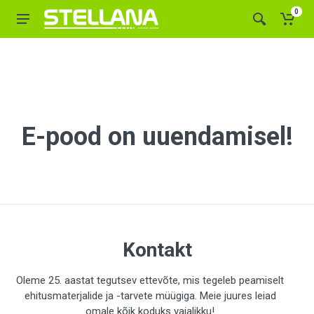
0
E-pood on uuendamisel!
Kontakt
Oleme 25. aastat tegutsev ettevõte, mis tegeleb peamiselt
ehitusmaterjalide ja -tarvete müügiga. Meie juures leiad
omale kõik koduks vajalikku!