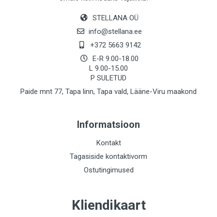
STELLANA OÜ
info@stellana.ee
+372 5663 9142
E-R 9.00-18.00
L 9.00-15.00
P SULETUD
Paide mnt 77, Tapa linn, Tapa vald, Lääne-Viru maakond
Informatsioon
Kontakt
Tagasiside kontaktivorm
Ostutingimused
Kliendikaart