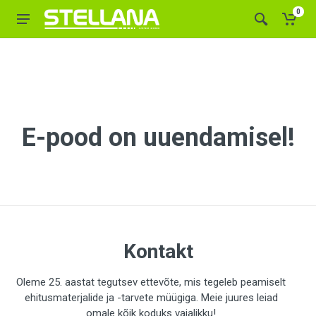
0
E-pood on uuendamisel!
Kontakt
Oleme 25. aastat tegutsev ettevõte, mis tegeleb peamiselt
ehitusmaterjalide ja -tarvete müügiga. Meie juures leiad
omale kõik koduks vajalikku!