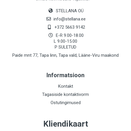
STELLANA OÜ
info@stellana.ee
+372 5663 9142
E-R 9.00-18.00
L 9.00-15.00
P SULETUD
Paide mnt 77, Tapa linn, Tapa vald, Lääne-Viru maakond
Informatsioon
Kontakt
Tagasiside kontaktivorm
Ostutingimused
Kliendikaart