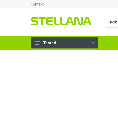
Kontakt
Tooted
UKSED, AKNAD (296)
AHJUTARBED (165)
KINNITUSVAHENDID (276)
TÖÖRIISTAD (901)
SANTEHNIKA (1501)
VENTILATSIOON (209)
KARKASS (58)