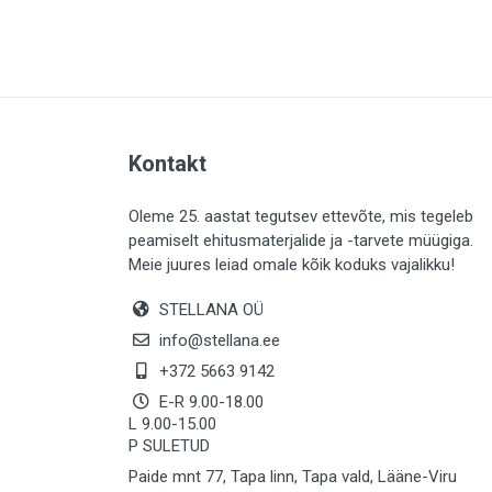
PLAADID (63)
ELEKTER (765)
KATUS (13)
SAEMATERJALID (8)
Kontakt
LIISTUD (183)
KIVID (31)
Oleme 25. aastat tegutsev ettevõte, mis tegeleb
peamiselt ehitusmaterjalide ja -tarvete müügiga.
KATTED (132)
Meie juures leiad omale kõik koduks vajalikku!
AIATARBED (648)
STELLANA OÜ
MAALRITARBED (1025)
info@stellana.ee
SOOJUSTUS (16)
+372 5663 9142
E-R 9.00-18.00
KEEMIA (220)
L 9.00-15.00
P SULETUD
TÖÖRIIDED (117)
Paide mnt 77, Tapa linn, Tapa vald, Lääne-Viru
SAUN (8)