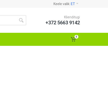
Keele valik:
ET
Klienditugi
+372 5663 9142
0