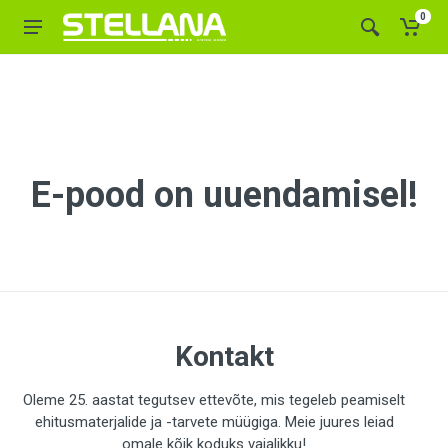
0
E-pood on uuendamisel!
Kontakt
Oleme 25. aastat tegutsev ettevõte, mis tegeleb peamiselt
ehitusmaterjalide ja -tarvete müügiga. Meie juures leiad
omale kõik koduks vajalikku!