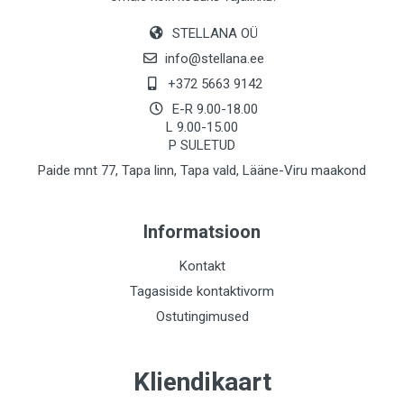
STELLANA OÜ
info@stellana.ee
+372 5663 9142
E-R 9.00-18.00
L 9.00-15.00
P SULETUD
Paide mnt 77, Tapa linn, Tapa vald, Lääne-Viru maakond
Informatsioon
Kontakt
Tagasiside kontaktivorm
Ostutingimused
Kliendikaart