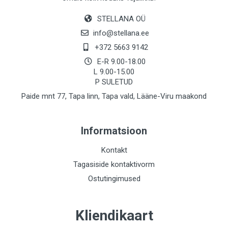
STELLANA OÜ
info@stellana.ee
+372 5663 9142
E-R 9.00-18.00
L 9.00-15.00
P SULETUD
Paide mnt 77, Tapa linn, Tapa vald, Lääne-Viru maakond
Informatsioon
Kontakt
Tagasiside kontaktivorm
Ostutingimused
Kliendikaart