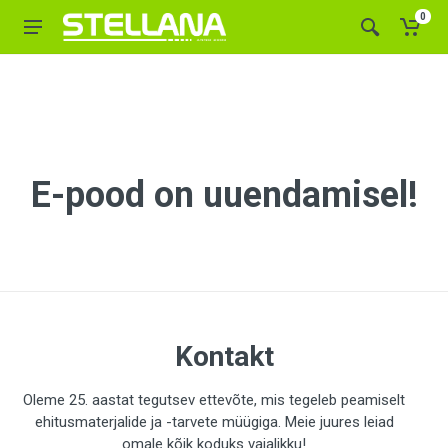
0
E-pood on uuendamisel!
Kontakt
Oleme 25. aastat tegutsev ettevõte, mis tegeleb peamiselt
ehitusmaterjalide ja -tarvete müügiga. Meie juures leiad
omale kõik koduks vajalikku!