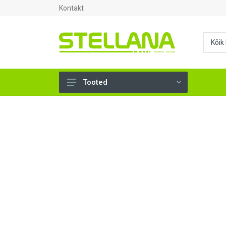
Kontakt
Tooted
UKSED, AKNAD (295)
AHJUTARBED (165)
KINNITUSVAHENDID (276)
TÖÖRIISTAD (904)
SANTEHNIKA (1498)
VENTILATSIOON (209)
KARKASS (57)