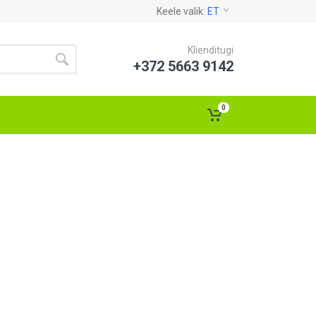
Keele valik:
ET
Klienditugi
+372 5663 9142
0