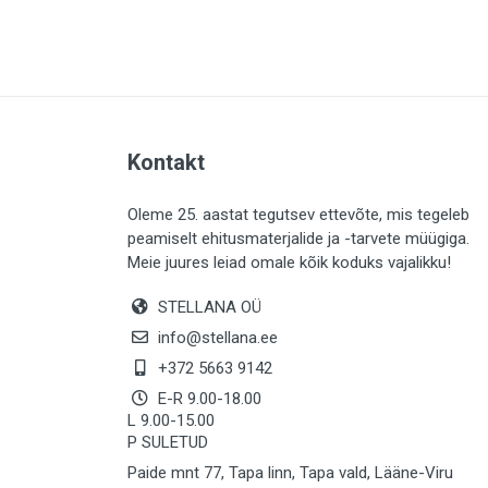
PLAADID (64)
ELEKTER (765)
KATUS (13)
SAEMATERJALID (8)
Kontakt
LIISTUD (184)
KIVID (31)
Oleme 25. aastat tegutsev ettevõte, mis tegeleb
peamiselt ehitusmaterjalide ja -tarvete müügiga.
KATTED (134)
Meie juures leiad omale kõik koduks vajalikku!
AIATARBED (647)
STELLANA OÜ
MAALRITARBED (1029)
info@stellana.ee
SOOJUSTUS (15)
+372 5663 9142
E-R 9.00-18.00
KEEMIA (221)
L 9.00-15.00
P SULETUD
TÖÖRIIDED (117)
Paide mnt 77, Tapa linn, Tapa vald, Lääne-Viru
SAUN (8)