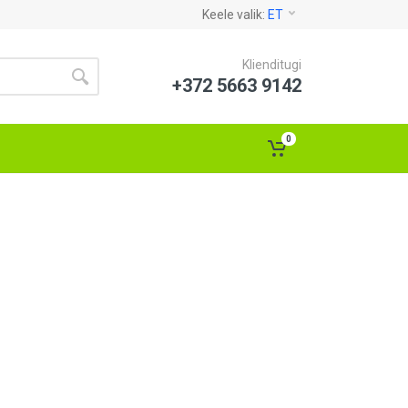
Keele valik:
ET
Klienditugi
+372 5663 9142
0