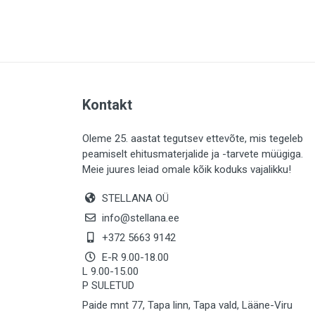
PLAADID (64)
ELEKTER (763)
KATUS (13)
SAEMATERJALID (8)
Kontakt
LIISTUD (183)
KIVID (31)
Oleme 25. aastat tegutsev ettevõte, mis tegeleb
peamiselt ehitusmaterjalide ja -tarvete müügiga.
KATTED (133)
Meie juures leiad omale kõik koduks vajalikku!
AIATARBED (647)
STELLANA OÜ
MAALRITARBED (1025)
info@stellana.ee
SOOJUSTUS (15)
+372 5663 9142
E-R 9.00-18.00
KEEMIA (221)
L 9.00-15.00
P SULETUD
TÖÖRIIDED (117)
Paide mnt 77, Tapa linn, Tapa vald, Lääne-Viru
SAUN (8)