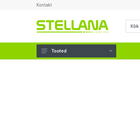
Kontakt
Tooted
UKSED, AKNAD (295)
AHJUTARBED (165)
KINNITUSVAHENDID (276)
TÖÖRIISTAD (906)
SANTEHNIKA (1503)
VENTILATSIOON (209)
KARKASS (57)